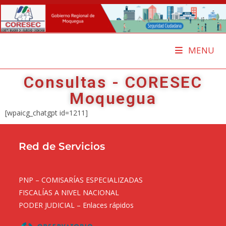
Comité Regional de Seguridad Ciudadana - Moquegua
MENU
Consultas - CORESEC
Moquegua
[wpaicg_chatgpt id=1211]
Red de Servicios
PNP – COMISARÍAS ESPECIALIZADAS
FISCALÍAS A NIVEL NACIONAL
PODER JUDICIAL – Enlaces rápidos